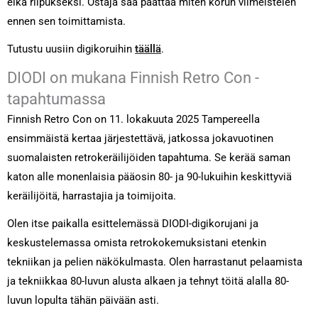
eikä riipukseksi. Ostaja saa päättää miten korun viimeistelen
ennen sen toimittamista.
Tutustu uusiin digikoruihin
täällä
.
DIODI on mukana Finnish Retro Con -
tapahtumassa
Finnish Retro Con on 11. lokakuuta 2025 Tampereella
ensimmäistä kertaa järjestettävä, jatkossa jokavuotinen
suomalaisten retrokeräilijöiden tapahtuma. Se kerää saman
katon alle monenlaisia pääosin 80- ja 90-lukuihin keskittyviä
keräilijöitä, harrastajia ja toimijoita.
Olen itse paikalla esittelemässä DIODI-digikorujani ja
keskustelemassa omista retrokokemuksistani etenkin
tekniikan ja pelien näkökulmasta. Olen harrastanut pelaamista
ja tekniikkaa 80-luvun alusta alkaen ja tehnyt töitä alalla 80-
luvun lopulta tähän päivään asti.