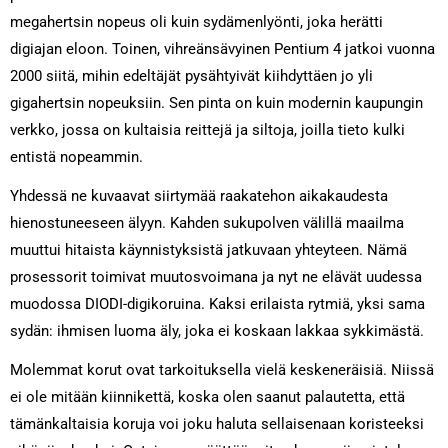
megahertsin nopeus oli kuin sydämenlyönti, joka herätti
digiajan eloon. Toinen, vihreänsävyinen Pentium 4 jatkoi vuonna
2000 siitä, mihin edeltäjät pysähtyivät kiihdyttäen jo yli
gigahertsin nopeuksiin. Sen pinta on kuin modernin kaupungin
verkko, jossa on kultaisia reittejä ja siltoja, joilla tieto kulki
entistä nopeammin.
Yhdessä ne kuvaavat siirtymää raakatehon aikakaudesta
hienostuneeseen älyyn. Kahden sukupolven välillä maailma
muuttui hitaista käynnistyksistä jatkuvaan yhteyteen. Nämä
prosessorit toimivat muutosvoimana ja nyt ne elävät uudessa
muodossa DIODI-digikoruina. Kaksi erilaista rytmiä, yksi sama
sydän: ihmisen luoma äly, joka ei koskaan lakkaa sykkimästä.
Molemmat korut ovat tarkoituksella vielä keskeneräisiä. Niissä
ei ole mitään kiinnikettä, koska olen saanut palautetta, että
tämänkaltaisia koruja voi joku haluta sellaisenaan koristeeksi