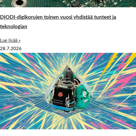
DIODI-digikorujen toinen vuosi yhdistää tunteet ja
teknologian
Lue lisää »
28.7.2026