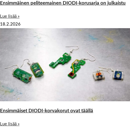
Ensimmäinen peliteemainen DIODI-korusarja on julkaistu
Lue lisää »
18.2.2026
Ensimmäiset DIODI-korvakorut ovat täällä
Lue lisää »