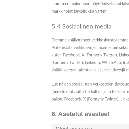
luomiseen mainonnan näyttämiseksi tai käyttä
markkinointitarkoituksia varten.
5.4 Sosiaalinen media
Olemme sisällyttäneet verkkosivustollamme s
Pinterest:ltä verkkosivujen mainostamiseksi (es
kuten Facebook, X (Formerly Twitter), Linke
(Formerly Twitter), LinkedIn, WhatsApp, Insta
sisältö saattaa tallentaa ja käsitellä tiettyj
Lue näiden sosiaalisten verkostojen tietosuo
(henkilökohtaisilla) tiedoillasi, joita he k
paljon. Facebook, X (Formerly Twitter), Linke
6. Asetetut evästeet
WooCommerce