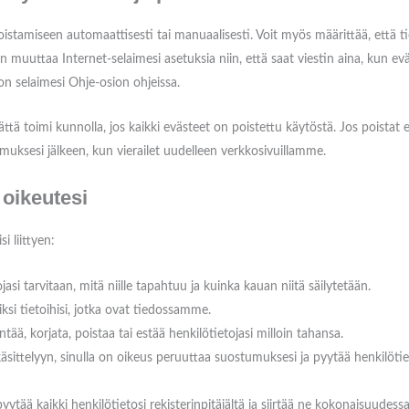
oistamiseen automaattisesti tai manuaalisesti. Voit myös määrittää, että ti
n muuttaa Internet-selaimesi asetuksia niin, että saat viestin aina, kun ev
on selaimesi Ohje-osion ohjeissa.
ä toimi kunnolla, jos kaikki evästeet on poistettu käytöstä. Jos poistat 
umuksesi jälkeen, kun vierailet uudelleen verkkosivuillamme.
t oikeutesi
i liittyen:
jasi tarvitaan, mitä niille tapahtuu ja kuinka kauan niitä säilytetään.
ksi tietoihisi, jotka ovat tiedossamme.
ää, korjata, poistaa tai estää henkilötietojasi milloin tahansa.
äsittelyyn, sinulla on oikeus peruuttaa suostumuksesi ja pyytää henkilötie
pyytää kaikki henkilötietosi rekisterinpitäjältä ja siirtää ne kokonaisuudessa