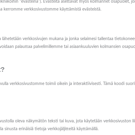
 tekniikoihin “evästeinä”). Evästeitä asettavat myös kolmannet osapuolet, j
assa kerromme verkkosivustomme käyttämistä evästeistä.
a lähetetään verkkosivujen mukana ja jonka selaimesi tallentaa tietokonee
eto voidaan palauttaa palvelimillemme tai asiaankuuluvien kolmansien osapuo
t?
ulla verkkosivustomme toimii oikein ja interaktiivisesti. Tämä koodi suor
osivustolla oleva näkymätön teksti tai kuva, jota käytetään verkkosivuston l
sinusta erinäisiä tietoja verkkojäljitteitä käyttämällä.