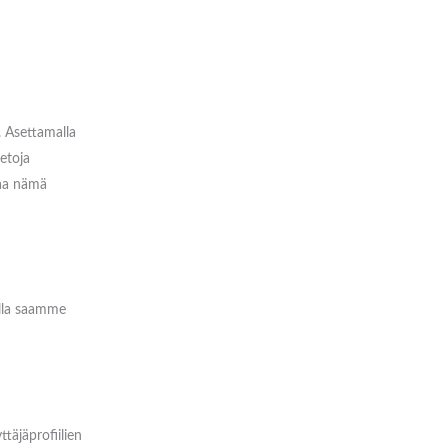
. Asettamalla
etoja
taa nämä
lla saamme
täjäprofiilien