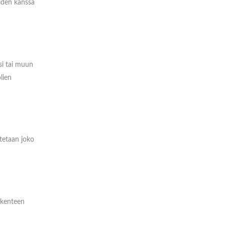
oiden kanssa
si tai muun
lien
itetaan joko
iikenteen