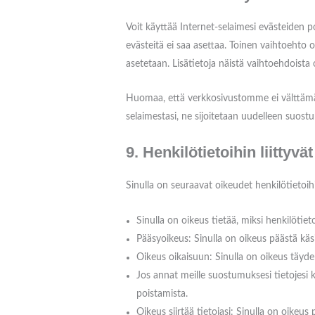
Voit käyttää Internet-selaimesi evästeiden p
evästeitä ei saa asettaa. Toinen vaihtoehto o
asetetaan. Lisätietoja näistä vaihtoehdoista 
Huomaa, että verkkosivustomme ei välttämätt
selaimestasi, ne sijoitetaan uudelleen suost
9. Henkilötietoihin liittyvä
Sinulla on seuraavat oikeudet henkilötietoihis
Sinulla on oikeus tietää, miksi henkilötieto
Pääsyoikeus: Sinulla on oikeus päästä käsi
Oikeus oikaisuun: Sinulla on oikeus täydent
Jos annat meille suostumuksesi tietojesi k
poistamista.
Oikeus siirtää tietojasi: Sinulla on oikeus 