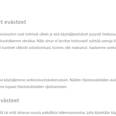
et evästeet
kkosivuston osat toimivat oikein ja että käyttäjäasetukset pysyvät tiedossa
vustollamme vierailua. Näin sinun ei tarvitse toistuvasti syöttää samoja ti
ksi tuotteet säilyvät ostoskorissasi, kunnes olet maksanut. Saatamme aset
e käyttäjiemme verkkosivustokokemuksen. Näiden tilastoevästeiden avu
 lupaasi tilastoevästeiden sijoittamiseen.
evästeet
ä tai mitä tahansa muuta paikallista tallennusmuotoa, joita käytetään käyt