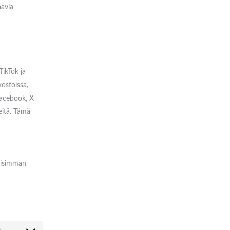
aavia
ikTok ja
kostoissa,
Facebook, X
eitä. Tämä
llisimman