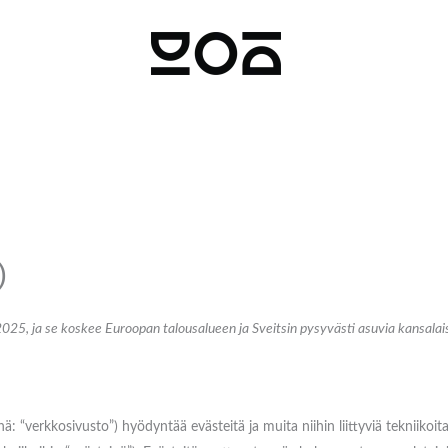
)
025, ja se koskee Euroopan talousalueen ja Sveitsin pysyvästi asuvia kansalais
ä: “verkkosivusto”) hyödyntää evästeitä ja muita niihin liittyviä tekniikoit