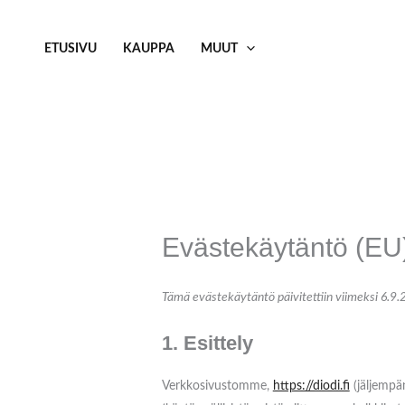
Siirry
sisältöön
ETUSIVU
KAUPPA
MUUT
Evästekäytäntö (EU
Tämä evästekäytäntö päivitettiin viimeksi 6.9.2
1. Esittely
Verkkosivustomme,
https://diodi.fi
(jäljempän