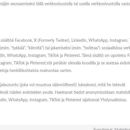
jän seuraamiseksi tällä verkkosivustolla tai useilla verkkosivustoilla vast
isältöä Facebook, X (Formerly Twitter), LinkedIn, WhatsApp, Instagram, T
im. "tykkää", "kiinnitä") tai jakamiseksi (esim. "twiittaa") sosiaalisissa ver
dIn, WhatsApp, Instagram, TikTok ja Pinterest. Tämä sisältö on upotettu 
gram, TikTok ja Pinterest:stä peräisin olevalla koodilla ja se asettaa eväst
ä tietoja henkilökohtaista mainontaa varten.
jalausunto (joka voi muuttua säännöllisesti) lukeaksesi, mitä he tekevät
äsittelevät näiden evästeiden avulla. Haettavat tiedot anonymisoidaan mahdo
dIn, WhatsApp, Instagram, TikTok ja Pinterest sijaitsevat Yhdysvalloissa.