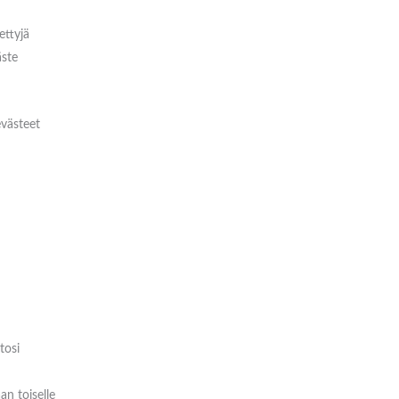
ettyjä
äste
evästeet
tosi
an toiselle