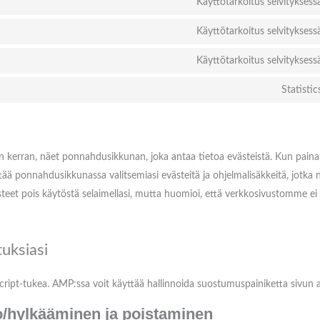
Käyttötarkoitus selvityksess
Käyttötarkoitus selvityksess
Käyttötarkoitus selvityksess
Statistic
 kerran, näet ponnahdusikkunan, joka antaa tietoa evästeistä. Kun painat
ää ponnahdusikkunassa valitsemiasi evästeitä ja ohjelmalisäkkeitä, jotka 
ästeet pois käytöstä selaimellasi, mutta huomioi, että verkkosivustomme ei
uksiasi
ript-tukea. AMP:ssa voit käyttää hallinnoida suostumuspainiketta sivun a
o/hylkääminen ja poistaminen