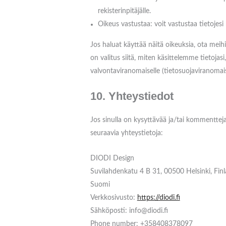
rekisterinpitäjälle.
Oikeus vastustaa: voit vastustaa tietojesi
Jos haluat käyttää näitä oikeuksia, ota mei
on valitus siitä, miten käsittelemme tietojas
valvontaviranomaiselle (tietosuojaviranomais
10. Yhteystiedot
Jos sinulla on kysyttävää ja/tai kommentte
seuraavia yhteystietoja:
DIODI Design
Suvilahdenkatu 4 B 31, 00500 Helsinki, Fin
Suomi
Verkkosivusto:
https://diodi.fi
Sähköposti:
info@
diodi.fi
Phone number: +358408378097