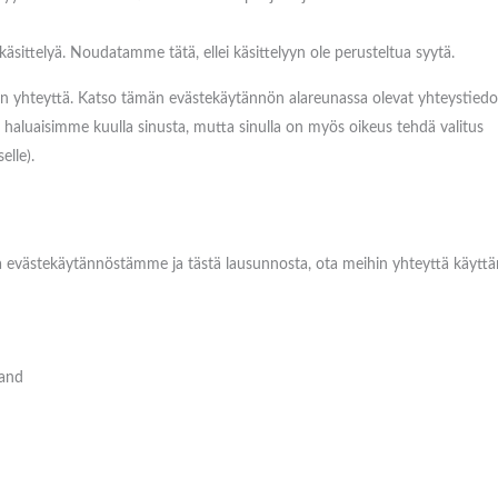
 käsittelyä. Noudatamme tätä, ellei käsittelyyn ole perusteltua syytä.
hin yhteyttä. Katso tämän evästekäytännön alareunassa olevat yhteystiedot
i, haluaisimme kuulla sinusta, mutta sinulla on myös oikeus tehdä valitus
elle).
ja evästekäytännöstämme ja tästä lausunnosta, ota meihin yhteyttä käyttä
land