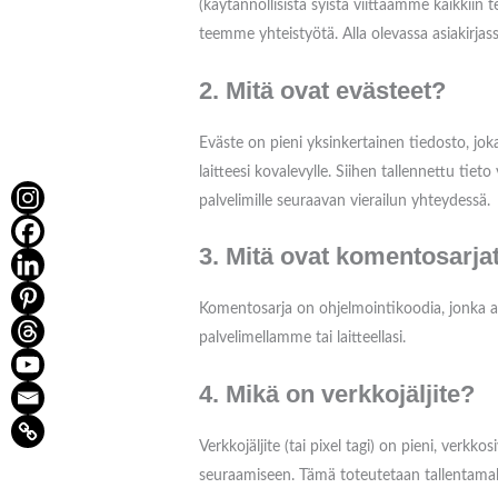
(käytännöllisistä syistä viittaamme kaikkiin
teemme yhteistyötä. Alla olevassa asiakirj
2. Mitä ovat evästeet?
Eväste on pieni yksinkertainen tiedosto, jok
laitteesi kovalevylle. Siihen tallennettu ti
palvelimille seuraavan vierailun yhteydessä.
3. Mitä ovat komentosarja
Komentosarja on ohjelmointikoodia, jonka av
palvelimellamme tai laitteellasi.
4. Mikä on verkkojäljite?
Verkkojäljite (tai pixel tagi) on pieni, verkk
seuraamiseen. Tämä toteutetaan tallentamalla 