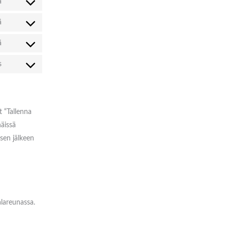
ä
ä
ä
s
 “Tallenna
näissä
 sen jälkeen
lareunassa.