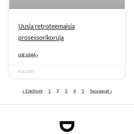
Uusia retroteemaisia
prosessorikoruja
LUE LISÄÄ »
8.10.2025
« Edelliset
1
2
3
4
5
Seuraavat »