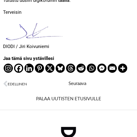
Tutustu uusiin digikoruihin
täällä
.
Terveisin
DIODI / Jiri Koivuniemi
Jaa tämä sivu ystävillesi
Next
Seuraava
EDELLINEN
Prev
PALAA UUTISTEN ETUSIVULLE