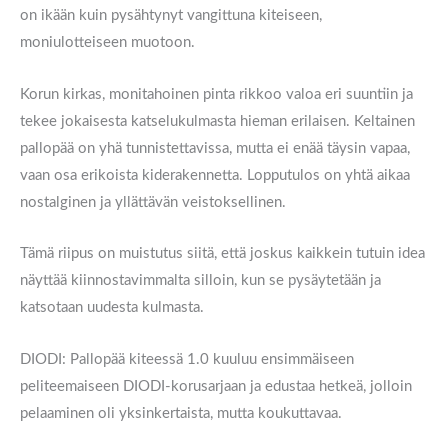
on ikään kuin pysähtynyt vangittuna kiteiseen,
moniulotteiseen muotoon.
Korun kirkas, monitahoinen pinta rikkoo valoa eri suuntiin ja
tekee jokaisesta katselukulmasta hieman erilaisen. Keltainen
pallopää on yhä tunnistettavissa, mutta ei enää täysin vapaa,
vaan osa erikoista kiderakennetta. Lopputulos on yhtä aikaa
nostalginen ja yllättävän veistoksellinen.
Tämä riipus on muistutus siitä, että joskus kaikkein tutuin idea
näyttää kiinnostavimmalta silloin, kun se pysäytetään ja
katsotaan uudesta kulmasta.
DIODI: Pallopää kiteessä 1.0 kuuluu ensimmäiseen
peliteemaiseen DIODI-korusarjaan ja edustaa hetkeä, jolloin
pelaaminen oli yksinkertaista, mutta koukuttavaa.