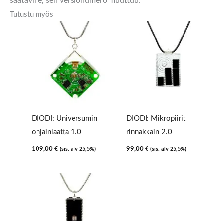
saataville, sen versionumero muuttuu.
Tutustu myös
DIODI: Universumin
DIODI: Mikropiirit
ohjainlaatta 1.0
rinnakkain 2.0
109,00
€
99,00
€
(sis. alv 25,5%)
(sis. alv 25,5%)