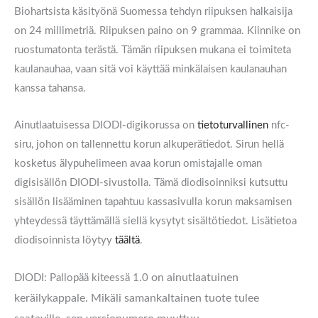
Biohartsista käsityönä Suomessa tehdyn riipuksen halkaisija
on 24 millimetriä. Riipuksen paino on 9 grammaa. Kiinnike on
ruostumatonta terästä. Tämän riipuksen mukana ei toimiteta
kaulanauhaa, vaan sitä voi käyttää minkälaisen kaulanauhan
kanssa tahansa.
Ainutlaatuisessa DIODI-digikorussa on
tietoturvallinen
nfc-
siru, johon on tallennettu korun alkuperätiedot. Sirun hellä
kosketus älypuhelimeen avaa korun omistajalle oman
digisisällön DIODI-sivustolla. Tämä diodisoinniksi kutsuttu
sisällön lisääminen tapahtuu kassasivulla korun maksamisen
yhteydessä täyttämällä siellä kysytyt sisältötiedot. Lisätietoa
diodisoinnista löytyy
täältä
.
on ainutlaatuinen
DIODI: Pallopää kiteessä 1.0
keräilykappale. Mikäli samankaltainen tuote tulee