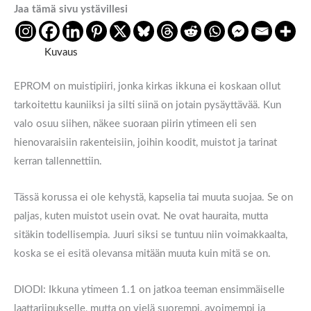
Jaa tämä sivu ystävillesi
Kuvaus
EPROM on muistipiiri, jonka kirkas ikkuna ei koskaan ollut
tarkoitettu kauniiksi ja silti siinä on jotain pysäyttävää. Kun
valo osuu siihen, näkee suoraan piirin ytimeen eli sen
hienovaraisiin rakenteisiin, joihin koodit, muistot ja tarinat
kerran tallennettiin.
Tässä korussa ei ole kehystä, kapselia tai muuta suojaa. Se on
paljas, kuten muistot usein ovat. Ne ovat hauraita, mutta
sitäkin todellisempia. Juuri siksi se tuntuu niin voimakkaalta,
koska se ei esitä olevansa mitään muuta kuin mitä se on.
DIODI: Ikkuna ytimeen 1.1 on jatkoa teeman ensimmäiselle
laattariipukselle, mutta on vielä suorempi, avoimempi ja