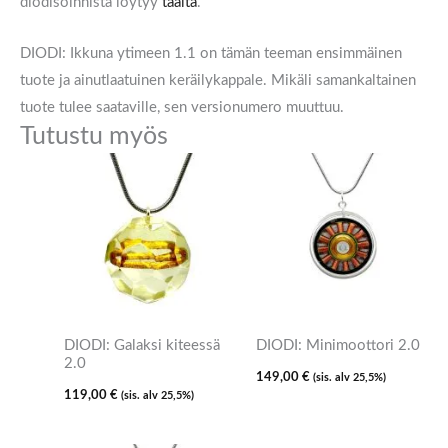
diodisoinnista löytyy
täältä
.
DIODI: Ikkuna ytimeen 1.1
on tämän teeman ensimmäinen
tuote ja ainutlaatuinen keräilykappale. Mikäli samankaltainen
tuote tulee saataville, sen versionumero muuttuu.
Tutustu myös
DIODI: Galaksi kiteessä
DIODI: Minimoottori 2.0
2.0
149,00
€
(sis. alv 25,5%)
119,00
€
(sis. alv 25,5%)