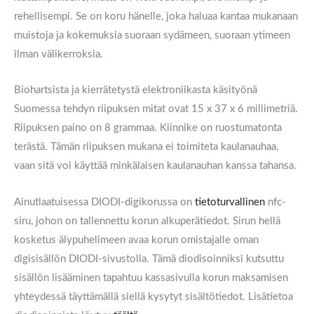
rehellisempi. Se on koru hänelle, joka haluaa kantaa mukanaan
muistoja ja kokemuksia suoraan sydämeen, suoraan ytimeen
ilman välikerroksia.
Biohartsista ja kierrätetystä elektroniikasta
käsityönä
Suomessa tehdyn riipuksen mitat ovat 15 x 37 x 6 millimetriä.
Riipuksen paino on 8 grammaa. Kiinnike on ruostumatonta
terästä. Tämän riipuksen mukana ei toimiteta kaulanauhaa,
vaan sitä voi käyttää minkälaisen kaulanauhan kanssa tahansa.
Ainutlaatuisessa DIODI-digikorussa on
tietoturvallinen
nfc-
siru, johon on tallennettu korun alkuperätiedot. Sirun hellä
kosketus älypuhelimeen avaa korun omistajalle oman
digisisällön DIODI-sivustolla. Tämä diodisoinniksi kutsuttu
sisällön lisääminen tapahtuu kassasivulla korun maksamisen
yhteydessä täyttämällä siellä kysytyt sisältötiedot. Lisätietoa