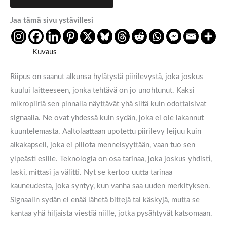
Jaa tämä sivu ystävillesi
Kuvaus
Riipus on saanut alkunsa hylätystä piirilevystä, joka joskus
kuului laitteeseen, jonka tehtävä on jo unohtunut. Kaksi
mikropiiriä sen pinnalla näyttävät yhä siltä kuin odottaisivat
signaalia. Ne ovat yhdessä kuin sydän, joka ei ole lakannut
kuuntelemasta. Aaltolaattaan upotettu piirilevy leijuu kuin
aikakapseli, joka ei piilota menneisyyttään, vaan tuo sen
ylpeästi esille. Teknologia on osa tarinaa, joka joskus yhdisti,
laski, mittasi ja välitti. Nyt se kertoo uutta tarinaa
kauneudesta, joka syntyy, kun vanha saa uuden merkityksen.
Signaalin sydän ei enää lähetä bittejä tai käskyjä, mutta se
kantaa yhä hiljaista viestiä niille, jotka pysähtyvät katsomaan.