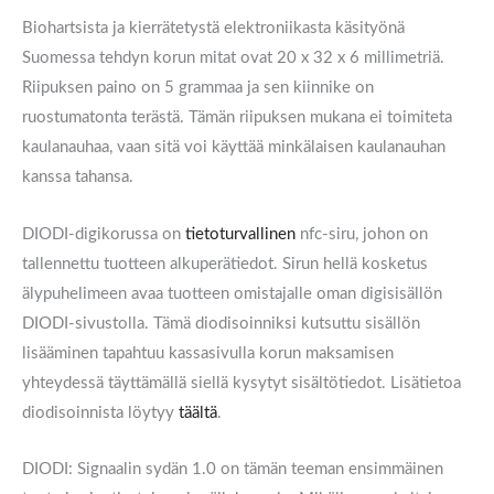
Biohartsista ja kierrätetystä elektroniikasta käsityönä
Suomessa tehdyn korun mitat ovat 20 x 32 x 6 millimetriä.
Riipuksen paino on 5 grammaa ja sen kiinnike on
ruostumatonta terästä. Tämän riipuksen mukana ei toimiteta
kaulanauhaa, vaan sitä voi käyttää minkälaisen kaulanauhan
kanssa tahansa.
DIODI-digikorussa on
tietoturvallinen
nfc-siru, johon on
tallennettu tuotteen alkuperätiedot. Sirun hellä kosketus
älypuhelimeen avaa tuotteen omistajalle oman digisisällön
DIODI-sivustolla. Tämä diodisoinniksi kutsuttu sisällön
lisääminen tapahtuu kassasivulla korun maksamisen
yhteydessä täyttämällä siellä kysytyt sisältötiedot. Lisätietoa
diodisoinnista löytyy
täältä
.
DIODI: Signaalin sydän 1.0 on tämän teeman ensimmäinen