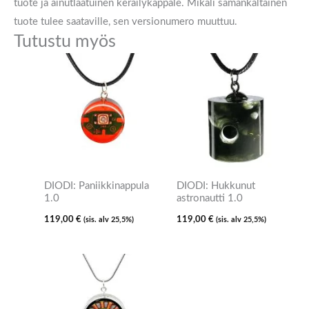
tuote ja ainutlaatuinen keräilykappale. Mikäli samankaltainen
tuote tulee saataville, sen versionumero muuttuu.
Tutustu myös
DIODI: Paniikkinappula
DIODI: Hukkunut
1.0
astronautti 1.0
119,00
€
119,00
€
(sis. alv 25,5%)
(sis. alv 25,5%)