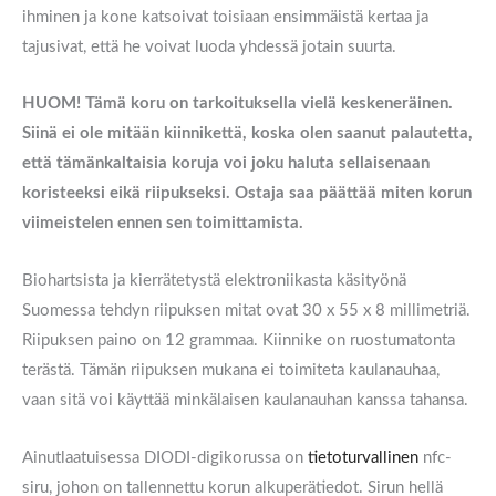
ihminen ja kone katsoivat toisiaan ensimmäistä kertaa ja
tajusivat, että he voivat luoda yhdessä jotain suurta.
HUOM! Tämä koru on tarkoituksella vielä keskeneräinen.
Siinä ei ole mitään kiinnikettä, koska olen saanut palautetta,
että tämänkaltaisia koruja voi joku haluta sellaisenaan
koristeeksi eikä riipukseksi. Ostaja saa päättää miten korun
viimeistelen ennen sen toimittamista.
Biohartsista ja kierrätetystä elektroniikasta käsityönä
Suomessa tehdyn riipuksen mitat ovat
30 x 55 x 8
millimetriä.
Riipuksen paino on 12 grammaa. Kiinnike on ruostumatonta
terästä. Tämän riipuksen mukana ei toimiteta kaulanauhaa,
vaan sitä voi käyttää minkälaisen kaulanauhan kanssa tahansa.
Ainutlaatuisessa DIODI-digikorussa on
tietoturvallinen
nfc-
siru, johon on tallennettu korun alkuperätiedot. Sirun hellä