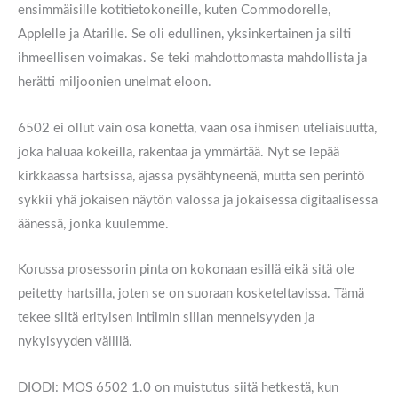
ensimmäisille kotitietokoneille, kuten Commodorelle,
Applelle ja Atari­lle. Se oli edullinen, yksinkertainen ja silti
ihmeellisen voimakas. Se teki mahdottomasta mahdollista ja
herätti miljoonien unelmat eloon.
6502 ei ollut vain osa konetta, vaan osa ihmisen uteliaisuutta,
joka haluaa kokeilla, rakentaa ja ymmärtää. Nyt se lepää
kirkkaassa hartsissa, ajassa pysähtyneenä, mutta sen perintö
sykkii yhä jokaisen näytön valossa ja jokaisessa digitaalisessa
äänessä, jonka kuulemme.
Korussa prosessorin pinta on kokonaan esillä eikä sitä ole
peitetty hartsilla, joten se on suoraan kosketeltavissa. Tämä
tekee siitä erityisen intiimin sillan menneisyyden ja
nykyisyyden välillä.
DIODI: MOS 6502 1.0 on muistutus siitä hetkestä, kun